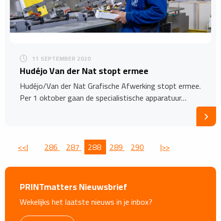
11 SEPTEMBER 2020
Hudéjo Van der Nat stopt ermee
Hudéjo/Van der Nat Grafische Afwerking stopt ermee.
Per 1 oktober gaan de specialistische apparatuur…
<<|
286
287
288
289
290
|>>
PRINTmatters Nieuwsbrief
Wekelijks het laatste nieuws in je inbox?