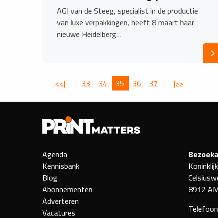
AGI van de Steeg, specialist in de productie
van luxe verpakkingen, heeft 8 maart haar
nieuwe Heidelberg…
<<|
33
34
35
36
37
|>>
Agenda
Bezoeka
Kennisbank
Koninklij
Blog
Celsiusw
Abonnementen
8912 AM
Adverteren
Telefoo
Vacatures