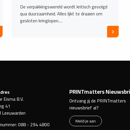
De verpakkingswereld wordt kritisch gevolgd
qua duurzaamheid. Alles lijkt te draaien om
gesloten kringlopen.…
PRINTmatters Nieuwsbri
dres
ke Eisma B.V.
Ontvang jij de PRINTmatters
eg 41
nieuwsbrief al?
 Leeuwarden
Meld je aan
nnummer:
088 - 294 4800