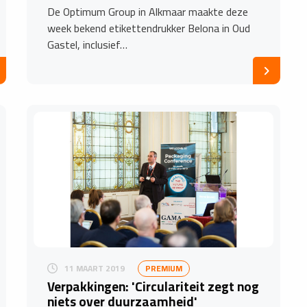
De Optimum Group in Alkmaar maakte deze
week bekend etikettendrukker Belona in Oud
Gastel, inclusief…
11 MAART 2019
PREMIUM
Verpakkingen: 'Circulariteit zegt nog
niets over duurzaamheid'