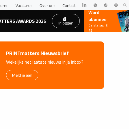
teren
Vacatures
Over ons
Contact
Word
abonnee
ATTERS AWARDS 2026
Inloggen
Eerste jaar €
75
PRINTmatters Nieuwsbrief
Wekelijks het laatste nieuws in je inbox?
Meld je aan