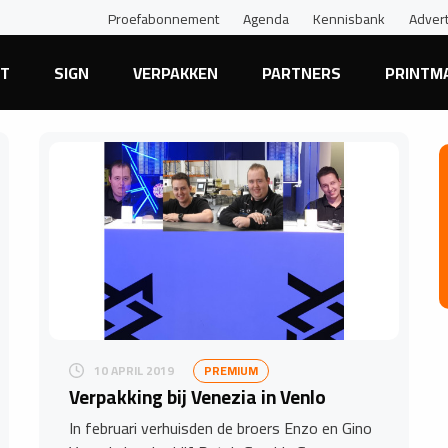
Proefabonnement
Agenda
Kennisbank
Adver
NT
SIGN
VERPAKKEN
PARTNERS
PRINTM
10 APRIL 2019
PREMIUM
Verpakking bij Venezia in Venlo
In februari verhuisden de broers Enzo en Gino