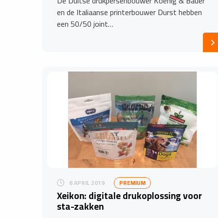
De Duitse drukpersenbouwer Koenig & Bauer
en de Italiaanse printerbouwer Durst hebben
een 50/50 joint…
8 APRIL 2019
PREMIUM
Xeikon: digitale drukoplossing voor
sta-zakken