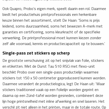
​Ook Quapro, Probo’s eigen merk, speelt daarin een rol. Daarmee
biedt het productiehuis printprofessionals een herkenbare
keuze binnen het assortiment, stelt De Haan: ‘Soms is prijs
leidend, soms duurzaamheid, soms het bewezen A-merk met
garanties en certificering, soms kleurkracht of de specifieke
verwerking. De printprofessional moet kunnen kiezen zonder
zelf alle voorraad, kennis en productiecapaciteit op te bouwen.’
Single-pass zet stickers op scherp
De grootste verschuiving zit op het snijvlak van folie, stickers
en etiketten. Met de Durst Tau 510 RSCi met flexo-unit
beschikt Probo over een single-pass productielijn waarmee
stickers tot 150 x 50 centimeter geproduceerd kunnen worden.
Daarmee verandert de productielogica, legt De Haan uit: ‘Waar
stickers traditioneel vaak op een folielijn worden geprint en
daarna op een Zünd-tafel worden gesneden, combineert deze
lijn hoge printsnelheid met inline afwerking en snel laseren. Het
verschil zit niet alleen in het printen, maar in de totale route. Op