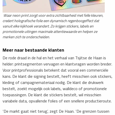
​
Waar neon print zorgt voor extra zichtbaarheid met felle kleuren,
creëert holografische folie een dynamisch regenboogeffect dat
vanuit elke kijkhoek verandert. Zo krijgen stickers, labels en
promotionele uitingen maximale attentiewaarde en helpen ze
merken zich te onderscheiden.
​Meer naar bestaande klanten
De rode draad in de hal en het verhaal van Tsjitse de Haan is
helder: printsegmenten vervagen en klantvragen worden breder.
Voor printprofessionals betekent dat vooral een commerciële
kans. De klant die signing bestelt, heeft misschien ook stickers,
kleding of campagnemateriaal nodig. De klant die drukwerk
bestelt, zoekt mogelijk ook labels, walldeco of promotionele
toepassingen. De klant die stickers bestelt, wil misschien
variabele data, opvallende folies of een snellere productieroute.
‘De markt gaat niet terug’, zegt De Haan. ‘De grenzen tussen