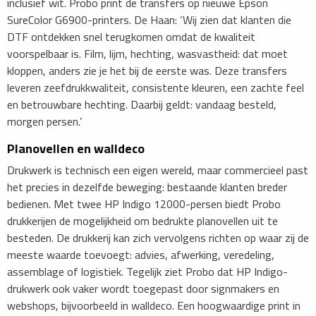
inclusief wit. Probo print de transfers op nieuwe Epson
SureColor G6900-printers. De Haan: ‘Wij zien dat klanten die
DTF ontdekken snel terugkomen omdat de kwaliteit
voorspelbaar is. Film, lijm, hechting, wasvastheid: dat moet
kloppen, anders zie je het bij de eerste was. Deze transfers
leveren zeefdrukkwaliteit, consistente kleuren, een zachte feel
en betrouwbare hechting. Daarbij geldt: vandaag besteld,
morgen persen.’
Planovellen en walldeco
Drukwerk is technisch een eigen wereld, maar commercieel past
het precies in dezelfde beweging: bestaande klanten­ breder
bedienen. Met twee HP Indigo 12000-persen biedt Probo
drukkerijen de mogelijkheid om bedrukte planovellen uit te
besteden. De drukkerij kan zich vervolgens richten op waar zij de
meeste waarde toevoegt: advies, afwerking, veredeling,
assemblage of logistiek. Tegelijk ziet Probo dat HP Indigo-
drukwerk ook vaker wordt toegepast door signmakers en
webshops, bijvoorbeeld in walldeco. Een hoogwaardige print in