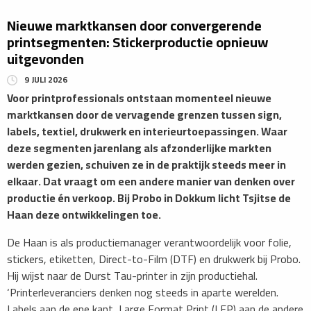
Nieuwe marktkansen door convergerende
printsegmenten: Stickerproductie opnieuw
uitgevonden
9 JULI 2026
​Voor printprofessionals ontstaan momenteel nieuwe
marktkansen door de vervagende grenzen tussen sign,
labels, textiel, drukwerk en interieurtoepassingen. Waar
deze segmenten jarenlang als afzonderlijke markten
werden gezien, schuiven ze in de praktijk steeds meer in
elkaar. Dat vraagt om een andere manier van denken over
productie én verkoop. Bij Probo in Dokkum licht Tsjitse de
Haan deze ontwikkelingen toe.
​De Haan is als productiemanager verantwoordelijk voor folie,
stickers, etiketten, Direct-to-Film (DTF) en drukwerk bij Probo.
Hij wijst naar de Durst Tau-printer in zijn productiehal.
‘Printerleveranciers denken nog steeds in aparte werelden.
Labels aan de ene kant, Large Format Print (LFP) aan de andere