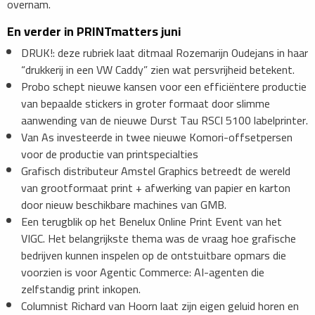
overnam.
En verder in PRINTmatters juni
DRUK!: deze rubriek laat ditmaal Rozemarijn Oudejans in haar
“drukkerij in een VW Caddy” zien wat persvrijheid betekent.
Probo schept nieuwe kansen voor een efficiëntere productie
van bepaalde stickers in groter formaat door slimme
aanwending van de nieuwe Durst Tau RSCI 5100 labelprinter.
Van As investeerde in twee nieuwe Komori-offsetpersen
voor de productie van printspecialties
Grafisch distributeur Amstel Graphics betreedt de wereld
van grootformaat print + afwerking van papier en karton
door nieuw beschikbare machines van GMB.
Een terugblik op het Benelux Online Print Event van het
VIGC. Het belangrijkste thema was de vraag hoe grafische
bedrijven kunnen inspelen op de ontstuitbare opmars die
voorzien is voor Agentic Commerce: AI-agenten die
zelfstandig print inkopen.
Columnist Richard van Hoorn laat zijn eigen geluid horen en