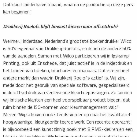
Dat duurt anderhalve maand, waarna de productie op deze pers
kan beginnen.’
Drukkerij Roelofs blijft bewust kiezen voor offsetdruk?
Wermer: ‘Inderdaad. Nederland’s grootste boekendrukker Wilco
is 50% eigenaar van Drukkerij Roelofs, en ik heb de andere 50%
van de aandelen. Samen met Wilco participeren wij in Ipskamp
Printing, ook uit Enschede, dat juist actief is in de inkjetdruk en
het binden van boeken, brochures en manuals. Dat is een heel
andere markt dan waarin Drukkerij Roelofs actief is. Wij zijn,
mede door het gebruik van speciale software, gespecialiseerd
in de offsetdruk van veeleisende kleurtoepassingen. Zo kunnen
wij kritische klanten een heel voorspelbaar product bieden, dat
ruim binnen de ISO-normen voor kleurmanagement valt.’
Meijer: ‘Wij schuiven ook steeds verder op naar het kwalitatief
hoogwaardige, kleurgeoriënteerde werk. Een recente opdracht
is bijvoorbeeld een kunstzinnig boek met 8 PMS-kleuren en een
laklaag als bedekking. Wij kunnen goed meegaan met de hoge