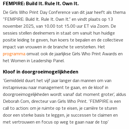
​FEMPIRE: Build It. Rule It. Own It.
De Girls Who Print Day Conference van dit jaar heeft als thema
“FEMPIRE: Build It. Rule It. Own It.” en vindt plaats op 13
november 2025, van 10.00 tot 15.00 uur ET via Zoom. De
sessies stellen deelnemers in staat om vanuit hun huidige
positie leiding te geven, hun koers te bepalen en de collectieve
impact van vrouwen in de branche te versterken. Het
programma
omvat ook de jaarlijkse Girls Who Print Awards en
het Women in Leadership Panel.
Kloof in doorgroeimogelijkheden
​‘Gemiddeld duurt het vijf jaar langer dan mannen om van
instapniveau naar management te gaan, en de kloof in
doorgroeimogelijkheden wordt vanaf dat moment groter’, aldus
Deborah Corn, directeur van Girls Who Print. ‘FEMPIRE is een
call to action: om je ruimte op te eisen, je carrière te sturen
door een sterke basis te leggen, je successen te claimen en
met vertrouwen en focus op weg te gaan naar de top’