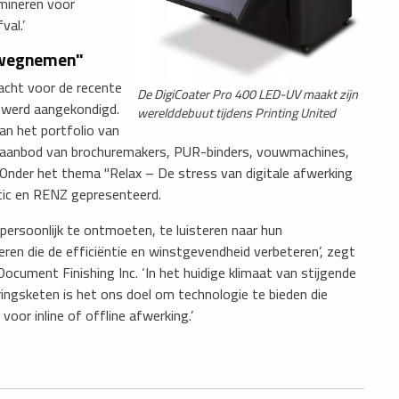
amineren voor
al.’​
g wegnemen"
acht voor de recente
De DigiCoater Pro 400 LED-UV maakt zijn
ar werd aangekondigd.
werelddebuut tijdens Printing United
n het portfolio van
de aanbod van brochuremakers, PUR-binders, vouwmachines,
nder het thema "Relax – De stress van digitale afwerking
ic en RENZ gepresenteerd.
 persoonlijk te ontmoeten, te luisteren naar hun
en die de efficiëntie en winstgevendheid verbeteren’, zegt
cument Finishing Inc. ‘In het huidige klimaat van stijgende
ringsketen is het ons doel om technologie te bieden die
voor inline of offline afwerking.’