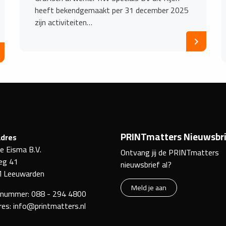
heeft bekendgemaakt per 31 december 2025
zijn activiteiten…
PRINTmatters Nieuwsbri
dres
ke Eisma B.V.
Ontvang jij de PRINTmatters
eg 41
nieuwsbrief al?
 Leeuwarden
Meld je aan
nnummer:
088 - 294 4800
res:
info@printmatters.nl