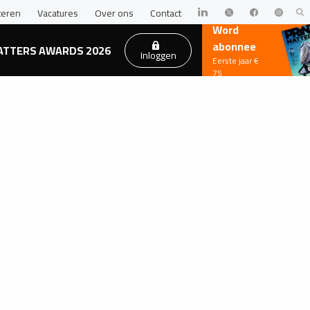
teren
Vacatures
Over ons
Contact
Word
abonnee
ATTERS AWARDS 2026
Inloggen
Eerste jaar €
75