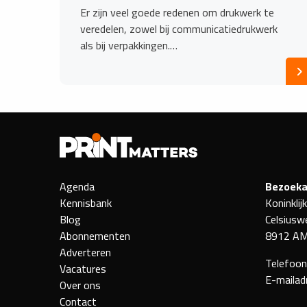
Er zijn veel goede redenen om drukwerk te
veredelen, zowel bij communicatiedrukwerk
als bij verpakkingen.…
Agenda
Bezoeka
Kennisbank
Koninklij
Blog
Celsiusw
Abonnementen
8912 AM
Adverteren
Telefoo
Vacatures
E-mailad
Over ons
Contact