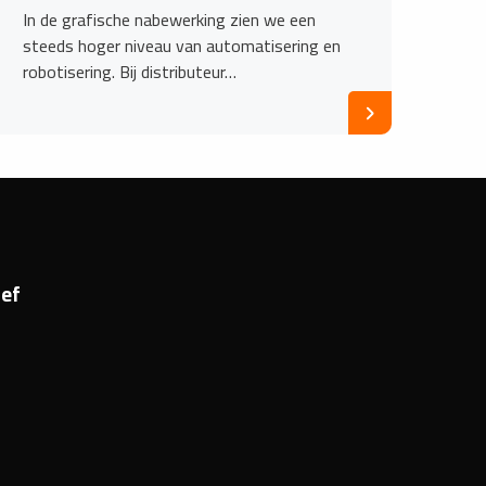
In de grafische nabewerking zien we een
steeds hoger niveau van automatisering en
robotisering. Bij distributeur…
ef