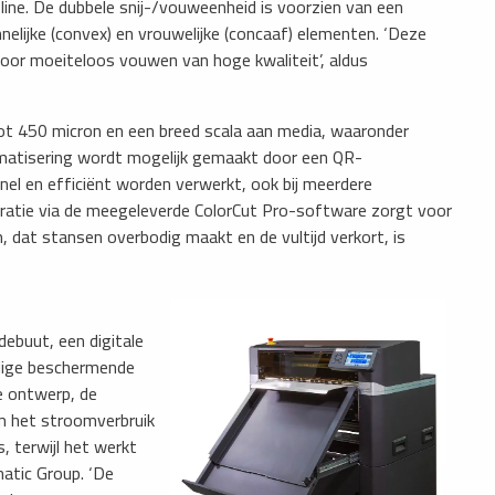
fline. De dubbele snij-/vouweenheid is voorzien van een
ijke (convex) en vrouwelijke (concaaf) elementen. ‘Deze
oor moeiteloos vouwen van hoge kwaliteit’, aldus
t 450 micron en een breed scala aan media, waaronder
omatisering wordt mogelijk gemaakt door een QR-
el en efficiënt worden verwerkt, ook bij meerdere
ratie via de meegeleverde ColorCut Pro-software zorgt voor
, dat stansen overbodig maakt en de vultijd verkort, is
ebuut, een digitale
dige beschermende
ke ontwerp, de
m het stroomverbruik
, terwijl het werkt
atic Group. ‘De