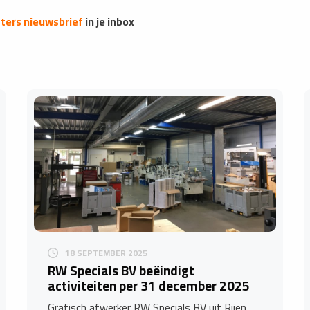
ers nieuwsbrief
in je inbox
18 SEPTEMBER 2025
​RW Specials BV beëindigt
activiteiten per 31 december 2025
Grafisch afwerker RW Specials BV uit Rijen