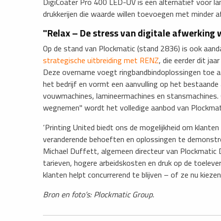
DigiCoater Pro 400 LED-UV is een alternatief voor l
drukkerijen die waarde willen toevoegen met minder afv
"Relax – De stress van digitale afwerkin
Op de stand van Plockmatic (stand 2836) is ook aand
strategische uitbreiding met RENZ
, die eerder dit ja
Deze overname voegt ringbandbindoplossingen toe aa
het bedrijf en vormt een aanvulling op het bestaan
vouwmachines, lamineermachines en stansmachines. O
wegnemen" wordt het volledige aanbod van Plockmat
‘Printing United biedt ons de mogelijkheid om klanten
veranderende behoeften en oplossingen te demonstrer
Michael Duffett, algemeen directeur van Plockmatic Do
tarieven, hogere arbeidskosten en druk op de toeleve
klanten helpt concurrerend te blijven – of ze nu kiezen 
Bron en foto’s: Plockmatic Group.