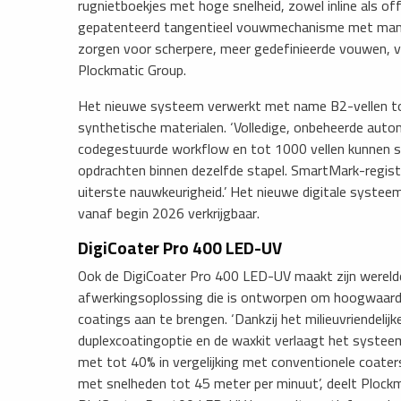
rugnietboekjes met hoge snelheid, zowel inline als of
gepatenteerd tangentieel vouwmechanisme met mannel
zorgen voor scherpere, meer gedefinieerde vouwen, v
Plockmatic Group.
Het nieuwe systeem verwerkt met name B2-vellen to
synthetische materialen. ‘Volledige, onbeheerde aut
codegestuurde workflow en tot 1000 vellen kunnen sn
opdrachten binnen dezelfde stapel. SmartMark-regist
uiterste nauwkeurigheid.’ Het nieuwe digitale systeem
vanaf begin 2026 verkrijgbaar.
​DigiCoater Pro 400 LED-UV
Ook de DigiCoater Pro 400 LED-UV maakt zijn wereldd
afwerkingsoplossing die is ontworpen om hoogwaar
coatings aan te brengen. ‘Dankzij het milieuvriendelij
duplexcoatingoptie en de waxkit verlaagt het systee
met tot 40% in vergelijking met conventionele coaters
met snelheden tot 45 meter per minuut’, deelt Plockm