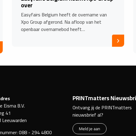
over
Easyfairs Belgium heeft de overname van
Xpo Group afgerond. Na afloop van het
openbaar overnamebod heeft…
PRINTmatters Nieuwsbri
dres
ke Eisma B.V.
Ontvang jij de PRINTmatters
eg 41
nieuwsbrief al?
 Leeuwarden
Meld je aan
nnummer:
088 - 294 4800