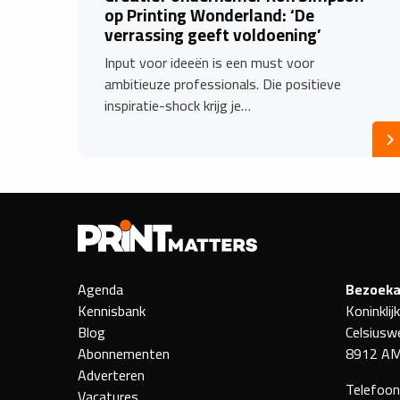
op Printing Wonderland: ‘De
verrassing geeft voldoening’
Input voor ideeën is een must voor
ambitieuze professionals. Die positieve
inspiratie-shock krijg je…
Agenda
Bezoeka
Kennisbank
Koninklij
Blog
Celsiusw
Abonnementen
8912 AM
Adverteren
Telefoo
Vacatures