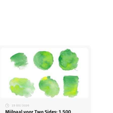
29 JULI 2026
​Mijlpaal voor Two Sides: 1.500