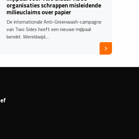
organisaties schrappen misleidende
milieuclaims over papier
De internationale Anti-Greenwash-campagne
van Two Sides heeft een nieuwe mijlpaal
bereikt. Wereldwijd…
ef