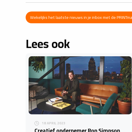
Wekelijks het laatste nieuws in je inbox met de PRINTm
Lees ook
18 APRIL 2023
Creatief ondernemer Ron Simpson