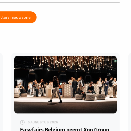
atters nieuwsbrief
6 AUGUSTUS 2026
Easyfairs Belgium neemt Xpo Group