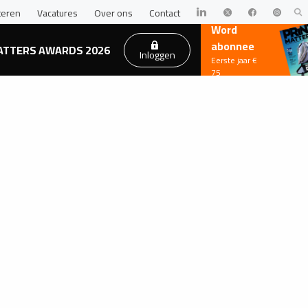
teren
Vacatures
Over ons
Contact
Word
abonnee
ATTERS AWARDS 2026
Inloggen
Eerste jaar €
75