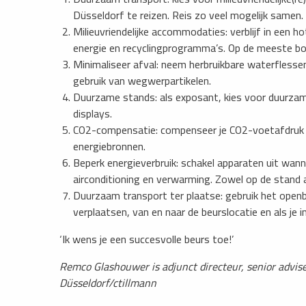
Düsseldorf te reizen. Reis zo veel mogelijk samen.
Milieuvriendelijke accommodaties: verblijf in een h
energie en recyclingprogramma’s. Op de meeste bo
Minimaliseer afval: neem herbruikbare waterfless
gebruik van wegwerpartikelen.
Duurzame stands: als exposant, kies voor duurzame
displays.
CO2-compensatie: compenseer je CO2-voetafdruk d
energiebronnen.
Beperk energieverbruik: schakel apparaten uit wanne
airconditioning en verwarming. Zowel op de stand a
Duurzaam transport ter plaatse: gebruik het openb
verplaatsen, van en naar de beurslocatie en als je 
‘Ik wens je een succesvolle beurs toe!’
Remco Glashouwer is adjunct directeur, senior advis
Düsseldorf/ctillmann