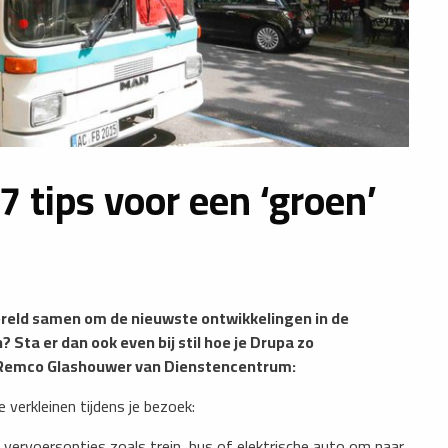
 tips voor een ‘groen’
ereld samen om de nieuwste ontwikkelingen in de
? Sta er dan ook even bij stil hoe je Drupa zo
ft Remco Glashouwer van Dienstencentrum:
 verkleinen tijdens je bezoek:
) vervoersopties zoals trein, bus of elektrische auto om naar