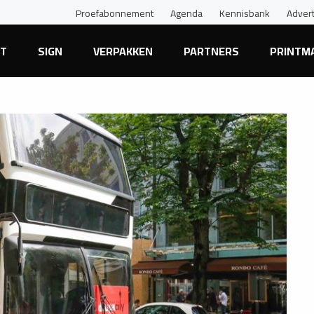
Proefabonnement
Agenda
Kennisbank
Adver
NT
SIGN
VERPAKKEN
PARTNERS
PRINTM