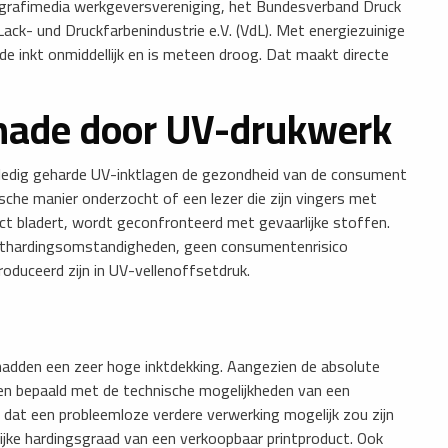
e grafimedia werkgeversvereniging, het Bundesverband Druck
ack- und Druckfarbenindustrie e.V. (VdL). Met energiezuinige
e inkt onmiddellijk en is meteen droog. Dat maakt directe
hade door UV-drukwerk
olledig geharde UV-inktlagen de gezondheid van de consument
che manier onderzocht of een lezer die zijn vingers met
uct bladert, wordt geconfronteerd met gevaarlijke stoffen.
 uithardingsomstandigheden, geen consumentenrisico
oduceerd zijn in UV-vellenoffsetdruk.
adden een zeer hoge inktdekking. Aangezien de absolute
en bepaald met de technische mogelijkheden van een
 dat een probleemloze verdere verwerking mogelijk zou zijn
jke hardingsgraad van een verkoopbaar printproduct. Ook