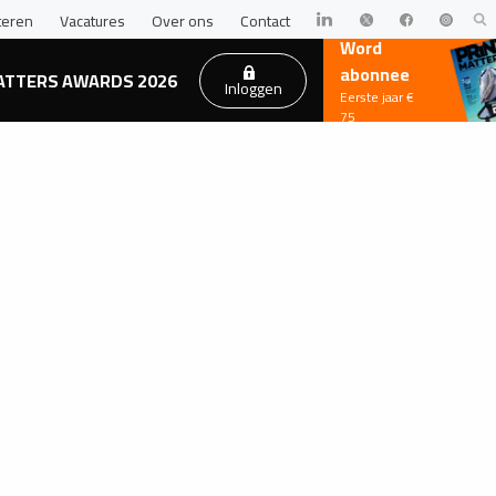
teren
Vacatures
Over ons
Contact
Word
abonnee
ATTERS AWARDS 2026
Inloggen
Eerste jaar €
75