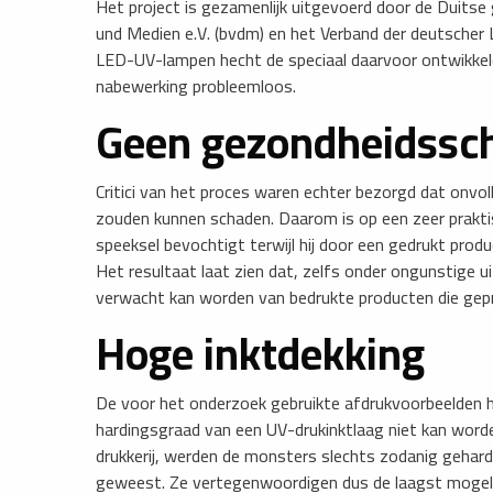
Het project is gezamenlijk uitgevoerd door de Duits
und Medien e.V. (bvdm) en het Verband der deutscher L
LED-UV-lampen hecht de speciaal daarvoor ontwikkeld
nabewerking probleemloos.
Geen gezondheidssc
Critici van het proces waren echter bezorgd dat onv
zouden kunnen schaden. Daarom is op een zeer praktis
speeksel bevochtigt terwijl hij door een gedrukt prod
Het resultaat laat zien dat, zelfs onder ongunstige
verwacht kan worden van bedrukte producten die gepr
Hoge inktdekking
De voor het onderzoek gebruikte afdrukvoorbeelden h
hardingsgraad van een UV-drukinktlaag niet kan word
drukkerij, werden de monsters slechts zodanig gehard
geweest. Ze vertegenwoordigen dus de laagst mogeli