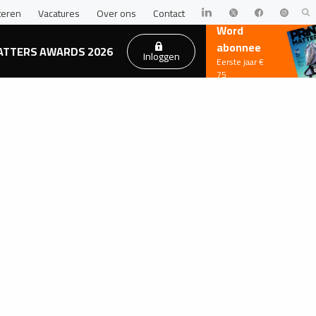
teren
Vacatures
Over ons
Contact
Word
abonnee
ATTERS AWARDS 2026
Inloggen
Eerste jaar €
75