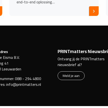
end-to-end oplossing…
PRINTmatters Nieuwsbri
dres
ke Eisma B.V.
Ontvang jij de PRINTmatters
eg 41
nieuwsbrief al?
 Leeuwarden
Meld je aan
nnummer:
088 - 294 4800
res:
info@printmatters.nl